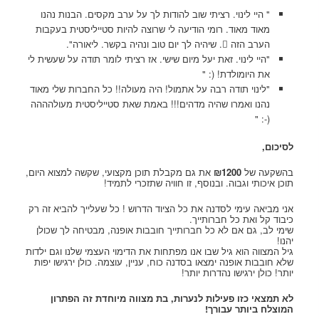
" היי לינוי. רציתי שוב להודות לך על ערב מקסים. הבנות נהנו
מאוד מאוד. רומי הודיעה לי שרוצה להיות סטייליסטית בעקבות
הערב הזה . שיהיה לך יום טוב ונהיה בקשר. ליאורה".
"היי לינוי. זאת יעל מיום שישי. אז רציתי לומר תודה על שעשית לי
את היומולדת! (: "
"לינוי תודה רבה על אתמול! היה מעולה!! כל החברות שלי מאוד
נהנו ואמרו שהיה מדהים!!! באמת שאת סטייליסטית מעולהההה
(-: "
לסיכום,
בהשקעה של
00
12
₪
את גם מקבלת תוכן מקצועי, שקשה למצוא היום,
תוכן איכותי וגבוה. ובנוסף, זו חוויה שתזכרי לתמיד!
אני מביאה עימי לסדנה את כל הציוד הדרוש ! כל שעלייך להביא זה רק
כיבוד קל ואת כל חברותייך.
שימי לב, גם אם לא כל חברותייך חובבות אופנה, מבטיחה לך שכולן
יהנו!
גיל המצווה הוא גיל שבו אנו מפתחות את הדימוי העצמי שלנו וגם ילדות
שלא חובבות אופנה ימצאו בסדנה כוח, עניין, עוצמה. כולן ירגישו יפות
יותר! כולן ירגישו נהדרות יותר!
לא תמצאי כזו פעילות לנערות, בת מצווה מיוחדת זה הפתרון
המוצלח ביותר עבורך!