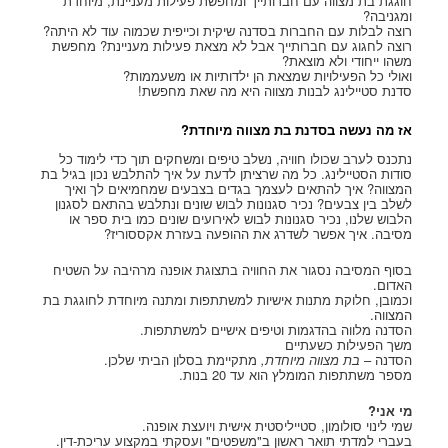
חוגגת בת מצווה עם חברותייך ומחפשת פעילות מעניינת, מיוחדת
ומגניבה?
רוצה לבלות עם החברות בסדנה שיקית וכייפית שכמוה עוד לא היתה?
רוצה לחגוג עם חברותייך אבל לא מצאת פעילות מעניינת? מחפשת
משהו ייחודי ולא מוצאת?
ואולי כל הפעילויות שמצאת הן ילדותיות או משעממות?
סדנת סטיילינג לבנות מצווה היא מה שאת מחפשת!
אז מה נעשה בסדנת בת מצווה מיוחדת?
נתכנס לערב שכולו חוויה, נשלב טיפים ומשחקים תוך כדי לימוד כל
סודות הסטיילינג. כל מה שרציתן לדעת על איך להתלבש נכון בגיל בת
המצווה? איך להתאים לעצמך בגדים בצבעים שמחמיאים לך ואיך
לשלב בין צבעים? נכיר סגנונות לבוש שונים ונתלבש בהתאם לסגנון
הלבוש שלנו, נכיר סגנונות לבוש לאירועים שונים כמו בית ספר או
מסיבה. איך אפשר לשדרג את ההופעה בעזרת אקססוריז?
בסוף המסיבה נסגור את החוויה בתצוגת אופנה מרהיבה על השטיח
האדום.
וכמובן, חלוקת מתנות אישיות למשתתפות ומתנה מיוחדת לחוגגת בת
המצווה.
הסדנה מלווה בהדגמות וטיפים אישיים למשתתפות.
משך הפעילות כשעתיים
הסדנה –
בת מצווה מיוחדת,
מתקיימת בסלון הביתי שלכן.
מספר משתתפות המומלץ הוא עד 20 בנות.
מי אני?
שמי לינוי סולומון, סטייליסטית אישית ויועצת אופנה.
בעברי למדתי תואר ראשון ב"משפטים" ועסקתי במקצוע עריכת-דין.