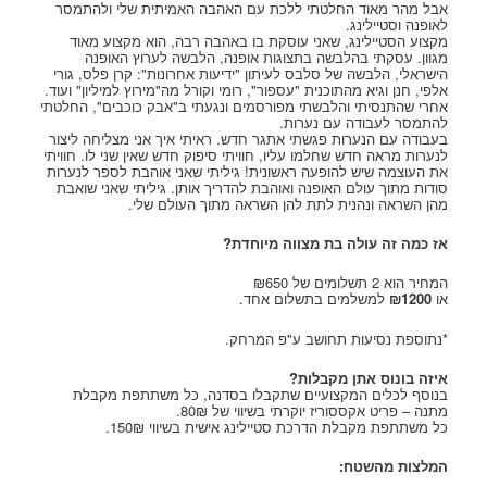
אבל מהר מאוד החלטתי ללכת עם האהבה האמיתית שלי ולהתמסר
לאופנה וסטיילינג.
מקצוע הסטיילינג, שאני עוסקת בו באהבה רבה, הוא מקצוע מאוד
מגוון. עסקתי בהלבשה בתצוגות אופנה, הלבשה לערוץ האופנה
הישראלי, הלבשה של סלבס לעיתון "ידיעות אחרונות": קרן פלס, גורי
אלפי, חנן וגיא מהתוכנית "עספור", רומי וקורל מה"מירוץ למיליון" ועוד.
אחרי שהתנסיתי והלבשתי מפורסמים ונגעתי ב"אבק כוכבים", החלטתי
להתמסר לעבודה עם נערות.
בעבודה עם הנערות פגשתי אתגר חדש. ראיתי איך אני מצליחה ליצור
לנערות מראה חדש שחלמו עליו, חוויתי סיפוק חדש שאין שני לו. חוויתי
את העוצמה שיש להופעה ראשונית! גיליתי שאני אוהבת לספר לנערות
סודות מתוך עולם האופנה ואוהבת להדריך אותן. גיליתי שאני שואבת
מהן השראה ונהנית לתת להן השראה מתוך העולם שלי.
אז כמה זה עולה בת מצווה מיוחדת?
המחיר הוא 2 תשלומים של ₪650
או
00
12
₪
למשלמים בתשלום אחד.
*נתוספת נסיעות תחושב ע"פ המרחק.
איזה בונוס אתן מקבלות?
בנוסף לכלים המקצועיים שתקבלו בסדנה, כל משתתפת מקבלת
מתנה – פריט אקססוריז יוקרתי בשיווי של 80₪.
כל משתתפת מקבלת הדרכת סטיילינג אישית בשיווי 150₪.
המלצות מהשטח: